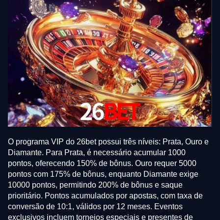
O programa VIP do 26bet possui três níveis: Prata, Ouro e
Diamante. Para Prata, é necessário acumular 1000
pontos, oferecendo 150% de bônus. Ouro requer 5000
pontos com 175% de bônus, enquanto Diamante exige
10000 pontos, permitindo 200% de bônus e saque
prioritário. Pontos acumulados por apostas, com taxa de
conversão de 10:1, válidos por 12 meses. Eventos
exclusivos incluem torneios especiais e presentes de