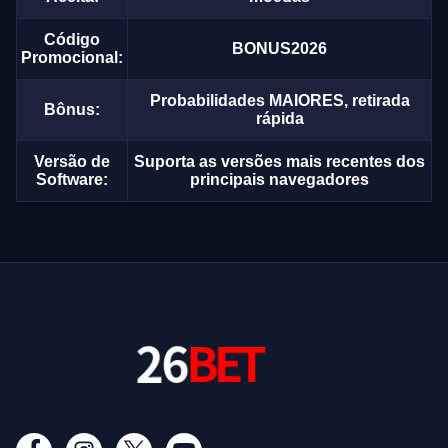
Código
BONUS2026
Promocional:
Probabilidades MAIORES, retirada
Bônus:
rápida
Versão de
Suporta as versões mais recentes dos
Software:
principais navegadores