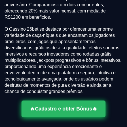
aniversário. Comparamos com dois concorrentes,
oferecendo 20% mais valor mensal, com média de
R$1200 em benefícios.
O Cassino 26bet se destaca por oferecer uma enorme
variedade de caça-níqueis que encantam os jogadores
brasileiros, com jogos que apresentam temas
diversificados, gráficos de alta qualidade, efeitos sonoros
imersivos e recursos inovadores como rodadas grátis,
multiplicadores, jackpots progressivos e bônus interativos,
proporcionando uma experiência emocionante e
envolvente dentro de uma plataforma segura, intuitiva e
tecnologicamente avançada, onde os usuários podem
desfrutar de momentos de pura diversão e ainda ter a
chance de conquistar grandes prêmios.
🔥Cadastro e obter Bônus🔥